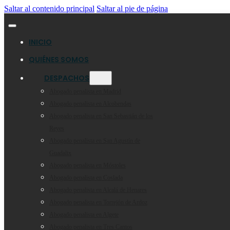
Saltar al contenido principal
Saltar al pie de página
INICIO
QUIÉNES SOMOS
DESPACHOS
Abogado penalista en Madrid
Abogado penalista en Alcobendas
Abogado penalista en San Sebastián de los
Reyes
Abogado penalista en San Agustín de
Guadalix
Abogado penalista en Móstoles
Abogado penalista en Coslada
Abogado penalista en Alcalá de Henares
Abogado penalista en Torrejón de Ardoz
Abogado penalista en Algete
Abogado penalista en Tres Cantos