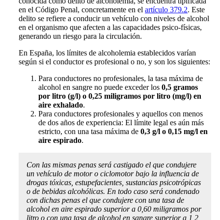
conocida como delito de alcoholemia, se encuentra tipificada
en el Código Penal, concretamente en el
artículo 379.2
. Este
delito se refiere a conducir un vehículo con niveles de alcohol
en el organismo que afecten a las capacidades psico-físicas,
generando un riesgo para la circulación.
En España, los límites de alcoholemia establecidos varían
según si el conductor es profesional o no, y son los siguientes:
Para conductores no profesionales, la tasa máxima de
alcohol en sangre no puede exceder los
0,5 gramos
por litro (g/l) o 0,25 miligramos por litro (mg/l) en
aire exhalado
.
Para conductores profesionales y aquellos con menos
de dos años de experiencia: El límite legal es aún más
estricto, con una tasa máxima de
0,3 g/l o 0,15 mg/l en
aire espirado
.
Con las mismas penas será castigado el que condujere
un vehículo de motor o ciclomotor bajo la influencia de
drogas tóxicas, estupefacientes, sustancias psicotrópicas
o de bebidas alcohólicas. En todo caso será condenado
con dichas penas el que condujere con una tasa de
alcohol en aire espirado superior a 0,60 miligramos por
litro o con una tasa de alcohol en sangre superior a 1,2