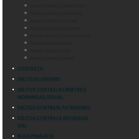
Abogado penalista en Colmenar Viejo
Abogado penalista en Majadahonda
Abogado penalista en Las Rozas
Abogado penalista en Guadalajara
Abogado penalista en Pozuelo de Alarcón
Abogado penalista en Getafe
Abogado penalista en Ávila
Abogado penalista en Leganés
CONTACTO
DELITO DE LESIONES
DELITOS CONTRA LA LIBERTAD E
INDEMNIDAD SEXUAL
DELITOS CONTRA EL PATRIMONIO
DELITOS CONTRA LA SEGURIDAD
VIAL
BLOG PENALISTA