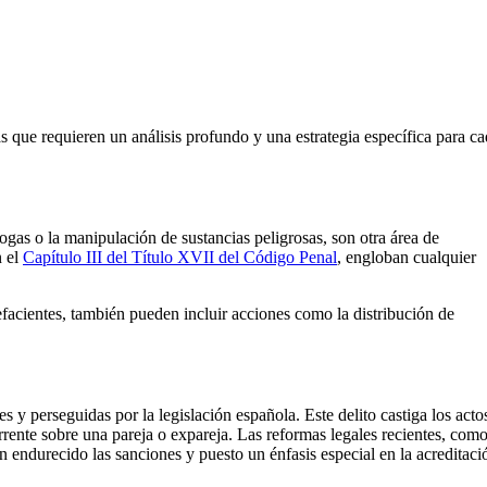
s que requieren un análisis profundo y una estrategia específica para c
rogas o la manipulación de sustancias peligrosas, son otra área de
n el
Capítulo III del Título XVII del Código Penal
, engloban cualquier
efacientes, también pueden incluir acciones como la distribución de
s y perseguidas por la legislación española. Este delito castiga los acto
rrente sobre una pareja o expareja. Las reformas legales recientes, como
n endurecido las sanciones y puesto un énfasis especial en la acreditaci