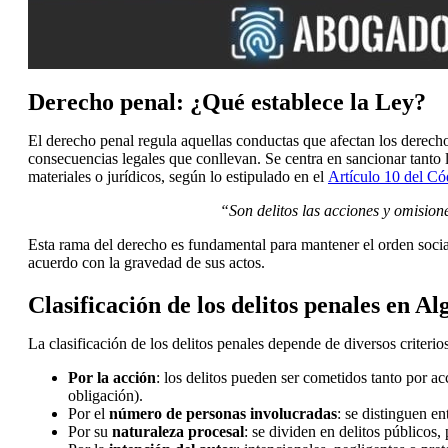
Derecho penal: ¿Qué establece la Ley?
El derecho penal regula aquellas conductas que afectan los derecho
consecuencias legales que conllevan. Se centra en sancionar tanto 
materiales o jurídicos, según lo estipulado en el
Artículo 10 del Có
“Son delitos las acciones y omision
Esta rama del derecho es fundamental para mantener el orden socia
acuerdo con la gravedad de sus actos.
Clasificación de los delitos penales en Al
La clasificación de los delitos penales depende de diversos criterios
Por la acción
: los delitos pueden ser cometidos tanto por a
obligación).
Por el
número de personas involucradas
: se distinguen en
Por su
naturaleza procesal
: se dividen en delitos públicos,