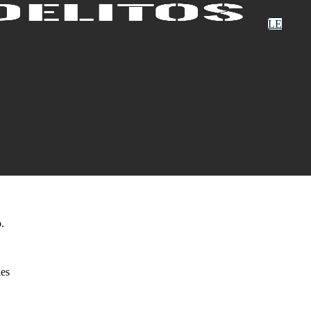
LE
.
les