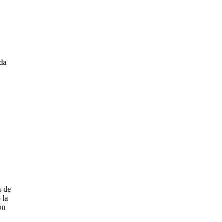
ada
s de
 la
ón