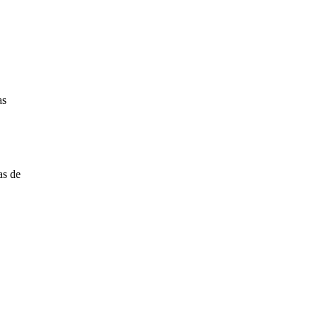
as
as de