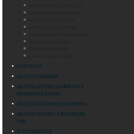
Abogado penalista en Colmenar Viejo
Abogado penalista en Majadahonda
Abogado penalista en Las Rozas
Abogado penalista en Guadalajara
Abogado penalista en Pozuelo de Alarcón
Abogado penalista en Getafe
Abogado penalista en Ávila
Abogado penalista en Leganés
CONTACTO
DELITO DE LESIONES
DELITOS CONTRA LA LIBERTAD E
INDEMNIDAD SEXUAL
DELITOS CONTRA EL PATRIMONIO
DELITOS CONTRA LA SEGURIDAD
VIAL
BLOG PENALISTA