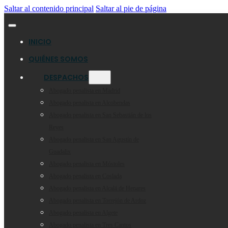
Saltar al contenido principal
Saltar al pie de página
INICIO
QUIÉNES SOMOS
DESPACHOS
Abogado penalista en Madrid
Abogado penalista en Alcobendas
Abogado penalista en San Sebastián de los
Reyes
Abogado penalista en San Agustín de
Guadalix
Abogado penalista en Móstoles
Abogado penalista en Coslada
Abogado penalista en Alcalá de Henares
Abogado penalista en Torrejón de Ardoz
Abogado penalista en Algete
Abogado penalista en Tres Cantos