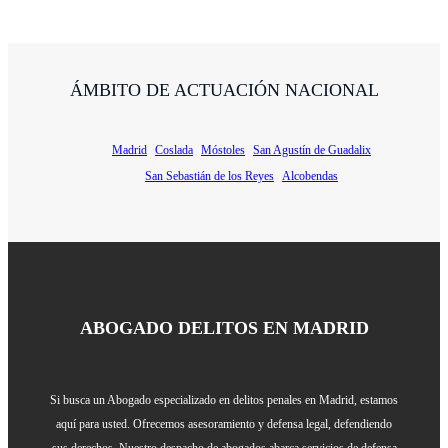
VER TODAS
ÁMBITO DE ACTUACIÓN NACIONAL
Madrid
Coslada
Móstoles
San Agustín de Guadalix
San Sebastián de los Reyes
Alcobendas
ABOGADO DELITOS EN MADRID
Si busca un Abogado especializado en delitos penales en Madrid, estamos
aquí para usted. Ofrecemos asesoramiento y defensa legal, defendiendo
sus derechos. Nuestro despacho de abogados abarca servicios de defensa