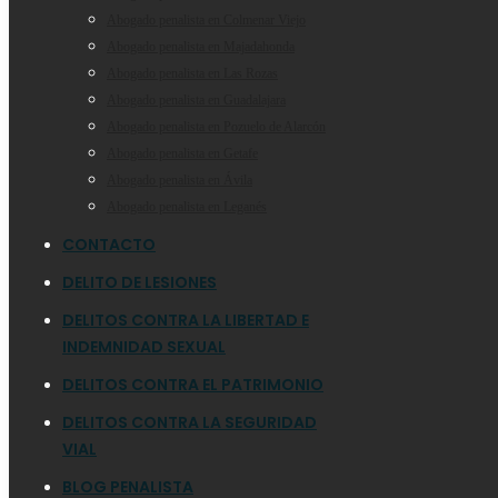
Abogado penalista en Colmenar Viejo
Abogado penalista en Majadahonda
Abogado penalista en Las Rozas
Abogado penalista en Guadalajara
Abogado penalista en Pozuelo de Alarcón
Abogado penalista en Getafe
Abogado penalista en Ávila
Abogado penalista en Leganés
CONTACTO
DELITO DE LESIONES
DELITOS CONTRA LA LIBERTAD E
INDEMNIDAD SEXUAL
DELITOS CONTRA EL PATRIMONIO
DELITOS CONTRA LA SEGURIDAD
VIAL
BLOG PENALISTA