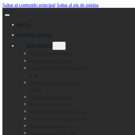
Saltar al contenido principal
Saltar al pie de página
INICIO
QUIÉNES SOMOS
DESPACHOS
Abogado penalista en Madrid
Abogado penalista en Alcobendas
Abogado penalista en San Sebastián de los
Reyes
Abogado penalista en San Agustín de
Guadalix
Abogado penalista en Móstoles
Abogado penalista en Coslada
Abogado penalista en Alcalá de Henares
Abogado penalista en Torrejón de Ardoz
Abogado penalista en Algete
Abogado penalista en Tres Cantos