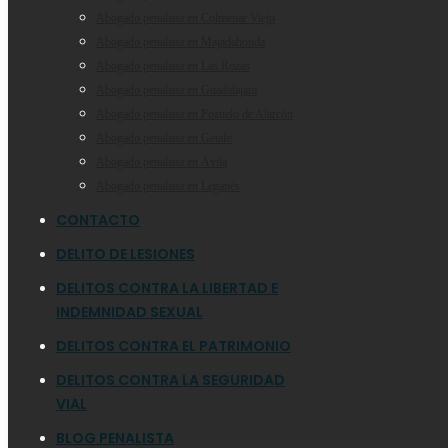
Abogado penalista en Colmenar Viejo
Abogado penalista en Majadahonda
Abogado penalista en Las Rozas
Abogado penalista en Guadalajara
Abogado penalista en Pozuelo de Alarcón
Abogado penalista en Getafe
Abogado penalista en Ávila
Abogado penalista en Leganés
CONTACTO
DELITO DE LESIONES
DELITOS CONTRA LA LIBERTAD E
INDEMNIDAD SEXUAL
DELITOS CONTRA EL PATRIMONIO
DELITOS CONTRA LA SEGURIDAD
VIAL
BLOG PENALISTA