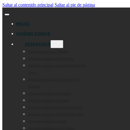
Saltar al contenido principal
Saltar al pie de página
INICIO
QUIÉNES SOMOS
DESPACHOS
Abogado penalista en Madrid
Abogado penalista en Alcobendas
Abogado penalista en San Sebastián de los
Reyes
Abogado penalista en San Agustín de
Guadalix
Abogado penalista en Móstoles
Abogado penalista en Coslada
Abogado penalista en Alcalá de Henares
Abogado penalista en Torrejón de Ardoz
Abogado penalista en Algete
Abogado penalista en Tres Cantos